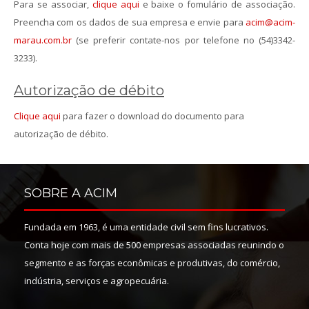
Para se associar,
clique aqui
e baixe o fomulário de associação.
Preencha com os dados de sua empresa e envie para
acim@acim-
marau.com.br
(se preferir contate-nos por telefone no (54)3342-
3233).
Autorização de débito
Clique aqui
para fazer o download do documento para
autorização de débito.
SOBRE A ACIM
Fundada em 1963, é uma entidade civil sem fins lucrativos.
Conta hoje com mais de 500 empresas associadas reunindo o
segmento e as forças econômicas e produtivas, do comércio,
indústria, serviços e agropecuária.