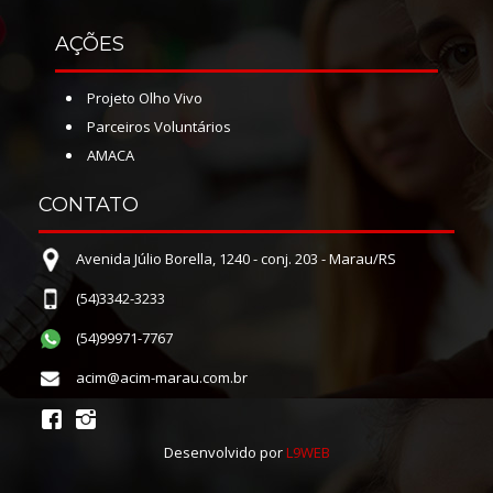
AÇÕES
Projeto Olho Vivo
Parceiros Voluntários
AMACA
CONTATO
Avenida Júlio Borella, 1240 - conj. 203 - Marau/RS
(54)3342-3233
(54)99971-7767
acim@acim-marau.com.br
Desenvolvido por
L9WEB