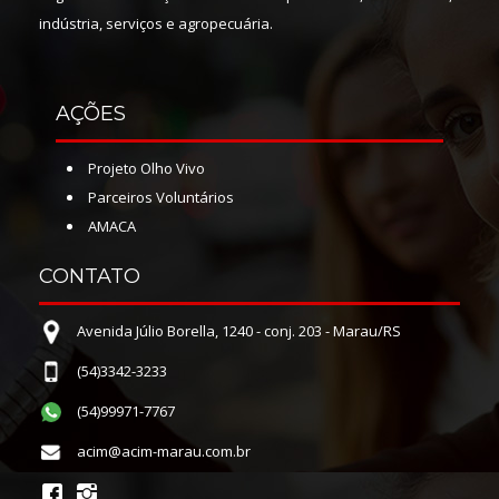
indústria, serviços e agropecuária.
AÇÕES
Projeto Olho Vivo
Parceiros Voluntários
AMACA
CONTATO
Avenida Júlio Borella, 1240 - conj. 203 - Marau/RS
(54)3342-3233
(54)99971-7767
acim@acim-marau.com.br