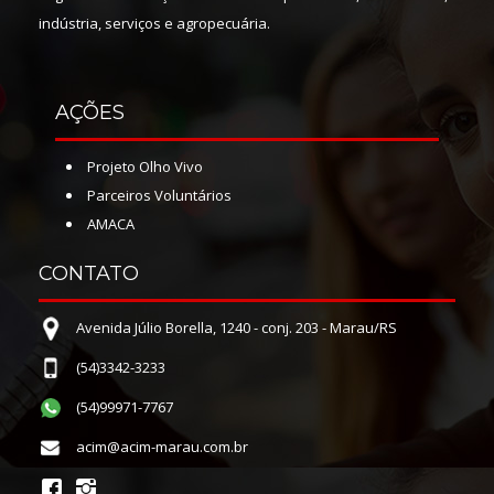
indústria, serviços e agropecuária.
AÇÕES
Projeto Olho Vivo
Parceiros Voluntários
AMACA
CONTATO
Avenida Júlio Borella, 1240 - conj. 203 - Marau/RS
(54)3342-3233
(54)99971-7767
acim@acim-marau.com.br